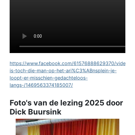
https://www.facebook.com/61576888629370/videos/w
is-toch-die-man-op-het-ari%C3%ABnsplein-je-
loopt-er-misschien-gedachteloos-
langs-/1469563374185007/
Foto's van de lezing 2025 door
Dick Buursink