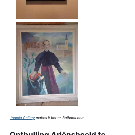
Joomla Gallery
makes it better. Balbooa.com
Onthulling Ariënsbeeld te