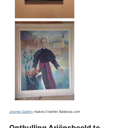
Joomla Gallery
makes it better. Balbooa.com
Onthulling Ariënsbeeld te