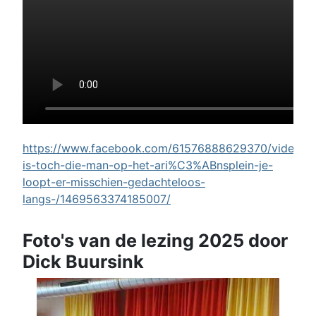
https://www.facebook.com/61576888629370/videos/w
is-toch-die-man-op-het-ari%C3%ABnsplein-je-
loopt-er-misschien-gedachteloos-
langs-/1469563374185007/
Foto's van de lezing 2025 door
Dick Buursink