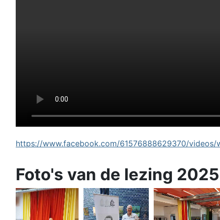
https://www.facebook.com/61576888629370/videos/wi
Foto's van de lezing 2025