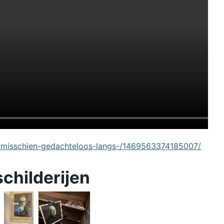
-misschien-gedachteloos-langs-/1469563374185007/
schilderijen