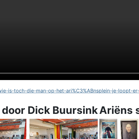
e-is-toch-die-man-op-het-ari%C3%ABnsplein-je-loopt-er
 door Dick Buursink
Ariëns 