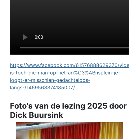
https://www.facebook.com/61576888629370/videos/w
is-toch-die-man-op-het-ari%C3%ABnsplein-je-
loopt-er-misschien-gedachteloos-
langs-/1469563374185007/
Foto's van de lezing 2025 door
Dick Buursink