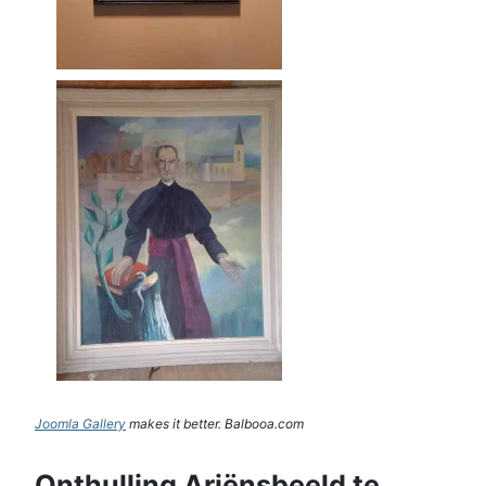
Joomla Gallery
makes it better. Balbooa.com
Onthulling Ariënsbeeld te