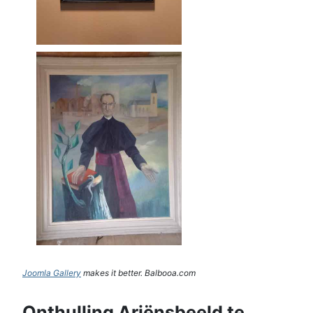
Joomla Gallery
makes it better. Balbooa.com
Onthulling Ariënsbeeld te