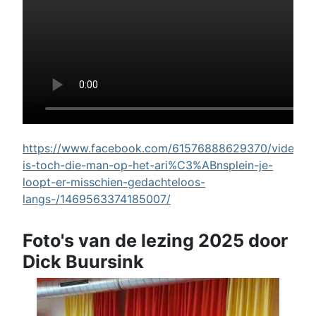
https://www.facebook.com/61576888629370/videos/w
is-toch-die-man-op-het-ari%C3%ABnsplein-je-
loopt-er-misschien-gedachteloos-
langs-/1469563374185007/
Foto's van de lezing 2025 door
Dick Buursink