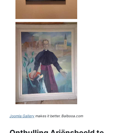
Joomla Gallery
makes it better. Balbooa.com
Onthulling Ariënsbeeld te