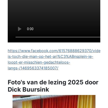
https://www.facebook.com/61576888629370/videos/w
is-toch-die-man-op-het-ari%C3%ABnsplein-je-
loopt-er-misschien-gedachteloos-
langs-/1469563374185007/
Foto's van de lezing 2025 door
Dick Buursink