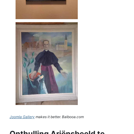
Joomla Gallery
makes it better. Balbooa.com
Onthulling Ariënsbeeld te