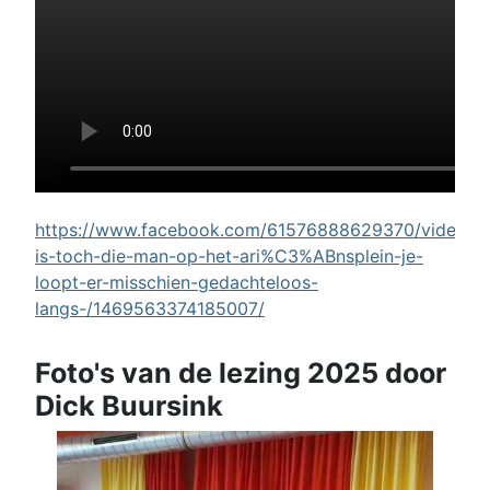
https://www.facebook.com/61576888629370/videos/w
is-toch-die-man-op-het-ari%C3%ABnsplein-je-
loopt-er-misschien-gedachteloos-
langs-/1469563374185007/
Foto's van de lezing 2025 door
Dick Buursink