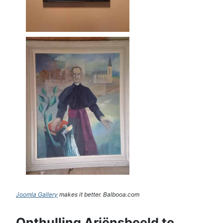
Joomla Gallery
makes it better. Balbooa.com
Onthulling Ariënsbeeld te