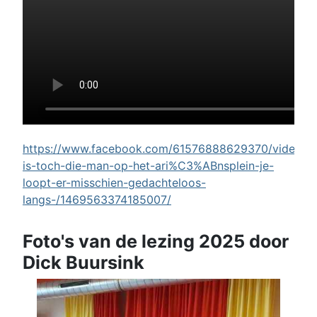
https://www.facebook.com/61576888629370/videos/w
is-toch-die-man-op-het-ari%C3%ABnsplein-je-
loopt-er-misschien-gedachteloos-
langs-/1469563374185007/
Foto's van de lezing 2025 door
Dick Buursink