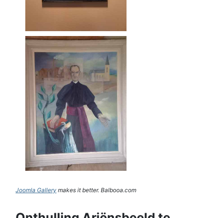
Joomla Gallery
makes it better. Balbooa.com
Onthulling Ariënsbeeld te