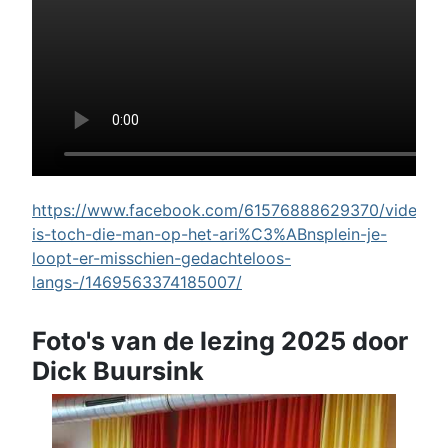
https://www.facebook.com/61576888629370/videos/w
is-toch-die-man-op-het-ari%C3%ABnsplein-je-
loopt-er-misschien-gedachteloos-
langs-/1469563374185007/
Foto's van de lezing 2025 door
Dick Buursink