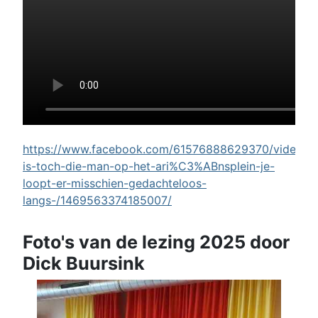
https://www.facebook.com/61576888629370/videos/w
is-toch-die-man-op-het-ari%C3%ABnsplein-je-
loopt-er-misschien-gedachteloos-
langs-/1469563374185007/
Foto's van de lezing 2025 door
Dick Buursink