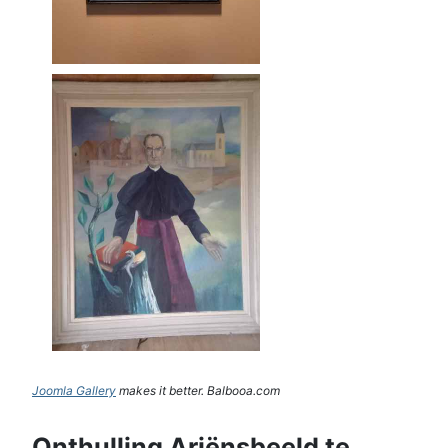
Joomla Gallery
makes it better. Balbooa.com
Onthulling Ariënsbeeld te