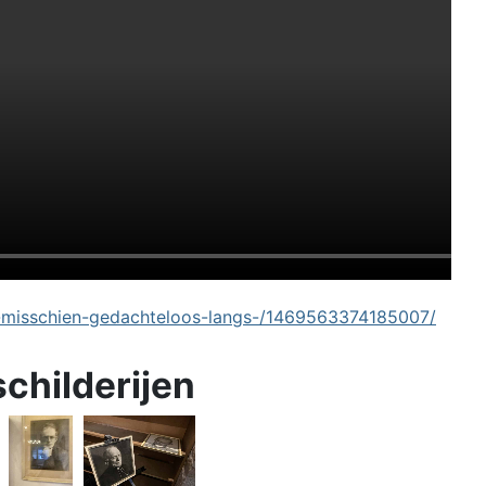
-misschien-gedachteloos-langs-/1469563374185007/
schilderijen