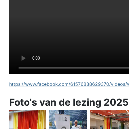
https://www.facebook.com/61576888629370/videos/wi
Foto's van de lezing 2025