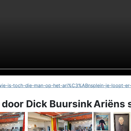
e-is-toch-die-man-op-het-ari%C3%ABnsplein-je-loopt-er
 door Dick Buursink
Ariëns 