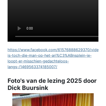
https://www.facebook.com/61576888629370/videos/w
is-toch-die-man-op-het-ari%C3%ABnsplein-je-
loopt-er-misschien-gedachteloos-
langs-/1469563374185007/
Foto's van de lezing 2025 door
Dick Buursink