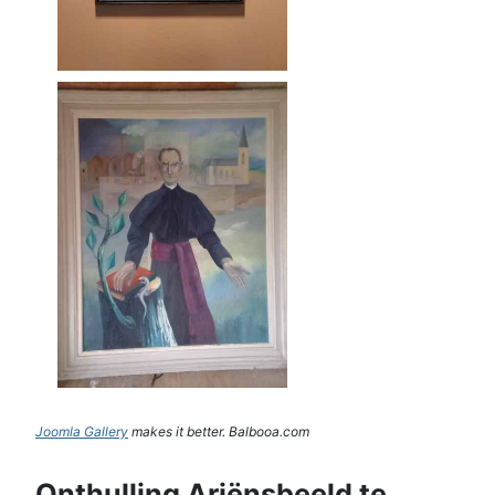
Joomla Gallery
makes it better. Balbooa.com
Onthulling Ariënsbeeld te