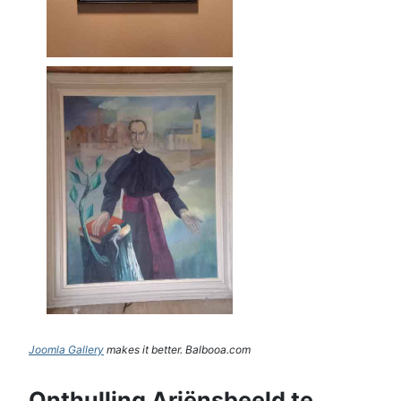
Joomla Gallery
makes it better. Balbooa.com
Onthulling Ariënsbeeld te