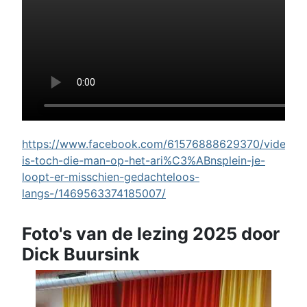
https://www.facebook.com/61576888629370/videos/w
is-toch-die-man-op-het-ari%C3%ABnsplein-je-
loopt-er-misschien-gedachteloos-
langs-/1469563374185007/
Foto's van de lezing 2025 door
Dick Buursink