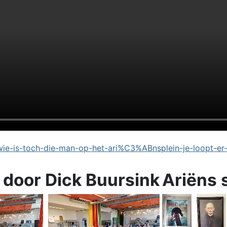
e-is-toch-die-man-op-het-ari%C3%ABnsplein-je-loopt-er
 door Dick Buursink
Ariëns 