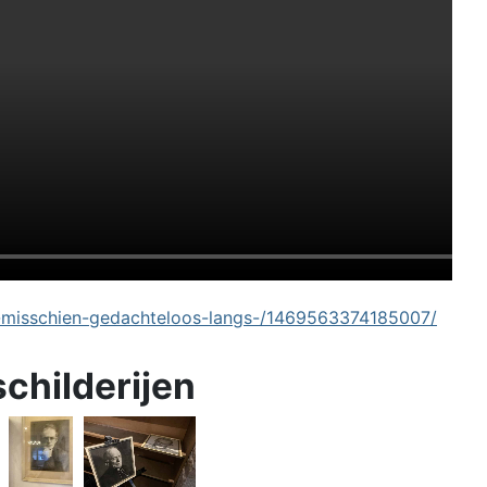
-misschien-gedachteloos-langs-/1469563374185007/
schilderijen