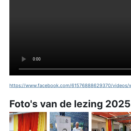
https://www.facebook.com/61576888629370/videos/wi
Foto's van de lezing 2025