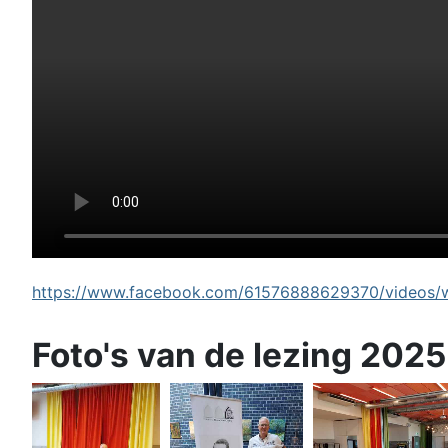
https://www.facebook.com/61576888629370/videos/wi
Foto's van de lezing 2025