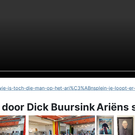
e-is-toch-die-man-op-het-ari%C3%ABnsplein-je-loopt-er
 door Dick Buursink
Ariëns 