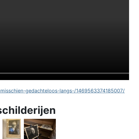
-misschien-gedachteloos-langs-/1469563374185007/
schilderijen