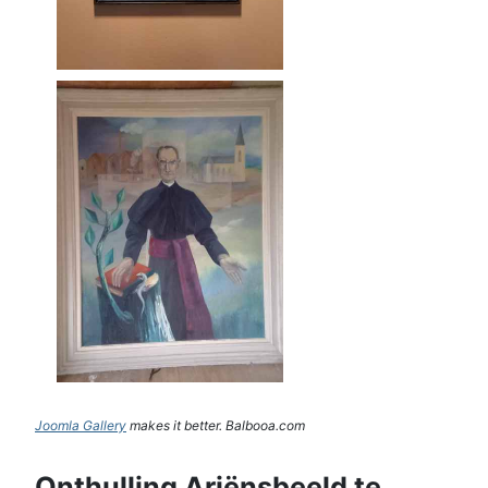
Joomla Gallery
makes it better. Balbooa.com
Onthulling Ariënsbeeld te