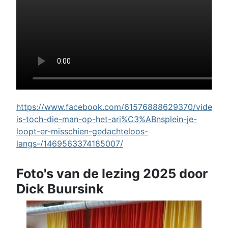
https://www.facebook.com/61576888629370/videos/w
is-toch-die-man-op-het-ari%C3%ABnsplein-je-
loopt-er-misschien-gedachteloos-
langs-/1469563374185007/
Foto's van de lezing 2025 door
Dick Buursink