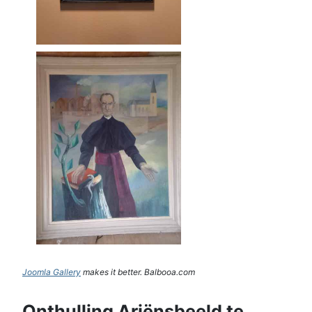
Joomla Gallery
makes it better. Balbooa.com
Onthulling Ariënsbeeld te