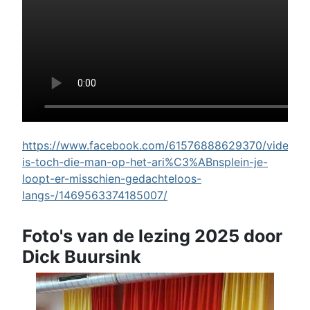
https://www.facebook.com/61576888629370/videos/w
is-toch-die-man-op-het-ari%C3%ABnsplein-je-
loopt-er-misschien-gedachteloos-
langs-/1469563374185007/
Foto's van de lezing 2025 door
Dick Buursink