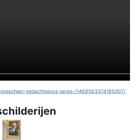
-misschien-gedachteloos-langs-/1469563374185007/
schilderijen