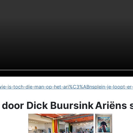
e-is-toch-die-man-op-het-ari%C3%ABnsplein-je-loopt-er
 door Dick Buursink
Ariëns 