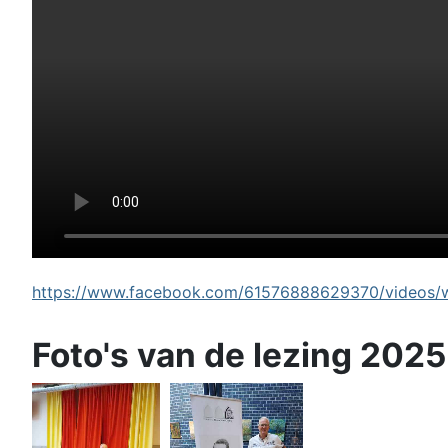
https://www.facebook.com/61576888629370/videos/wi
Foto's van de lezing 2025