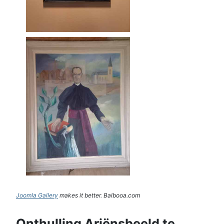
Joomla Gallery
makes it better. Balbooa.com
Onthulling Ariënsbeeld te