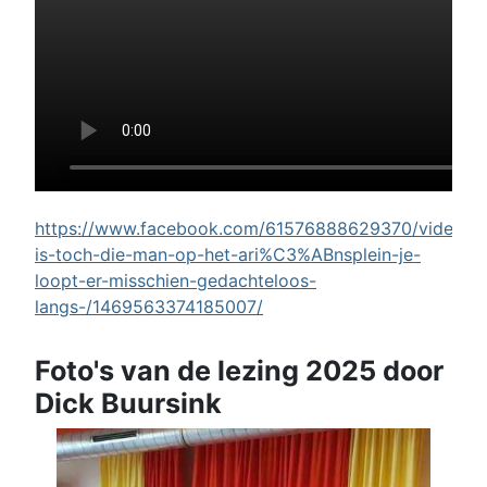
https://www.facebook.com/61576888629370/videos/w
is-toch-die-man-op-het-ari%C3%ABnsplein-je-
loopt-er-misschien-gedachteloos-
langs-/1469563374185007/
Foto's van de lezing 2025 door
Dick Buursink