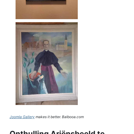
Joomla Gallery
makes it better. Balbooa.com
Onthulling Ariënsbeeld te