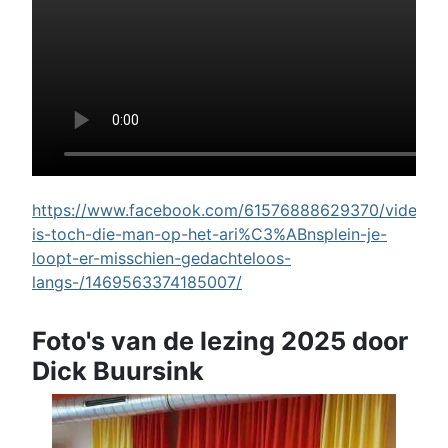
https://www.facebook.com/61576888629370/videos/w
is-toch-die-man-op-het-ari%C3%ABnsplein-je-
loopt-er-misschien-gedachteloos-
langs-/1469563374185007/
Foto's van de lezing 2025 door
Dick Buursink