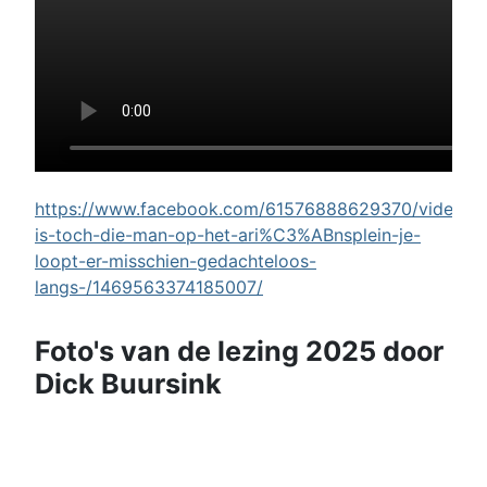
https://www.facebook.com/61576888629370/videos/w
is-toch-die-man-op-het-ari%C3%ABnsplein-je-
loopt-er-misschien-gedachteloos-
langs-/1469563374185007/
Foto's van de lezing 2025 door
Dick Buursink