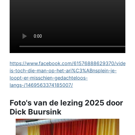
https://www.facebook.com/61576888629370/videos/w
is-toch-die-man-op-het-ari%C3%ABnsplein-je-
loopt-er-misschien-gedachteloos-
langs-/1469563374185007/
Foto's van de lezing 2025 door
Dick Buursink