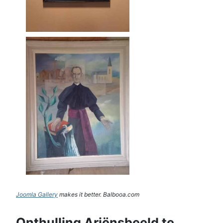
Joomla Gallery
makes it better. Balbooa.com
Onthulling Ariënsbeeld te