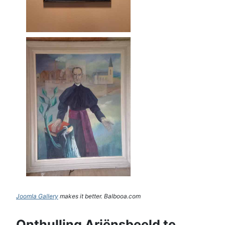
Joomla Gallery
makes it better. Balbooa.com
Onthulling Ariënsbeeld te