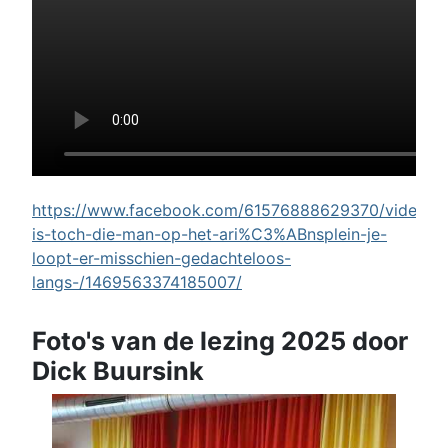
https://www.facebook.com/61576888629370/videos/w
is-toch-die-man-op-het-ari%C3%ABnsplein-je-
loopt-er-misschien-gedachteloos-
langs-/1469563374185007/
Foto's van de lezing 2025 door
Dick Buursink