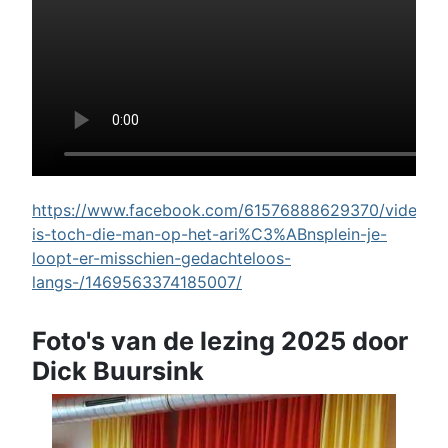
https://www.facebook.com/61576888629370/videos/w
is-toch-die-man-op-het-ari%C3%ABnsplein-je-
loopt-er-misschien-gedachteloos-
langs-/1469563374185007/
Foto's van de lezing 2025 door
Dick Buursink