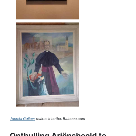
Joomla Gallery
makes it better. Balbooa.com
Onthulling Ariënsbeeld te