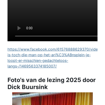
https://www.facebook.com/61576888629370/videos/w
is-toch-die-man-op-het-ari%C3%ABnsplein-je-
loopt-er-misschien-gedachteloos-
langs-/1469563374185007/
Foto's van de lezing 2025 door
Dick Buursink