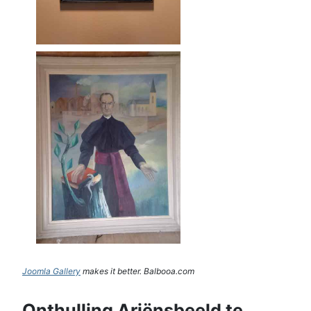
Joomla Gallery
makes it better. Balbooa.com
Onthulling Ariënsbeeld te