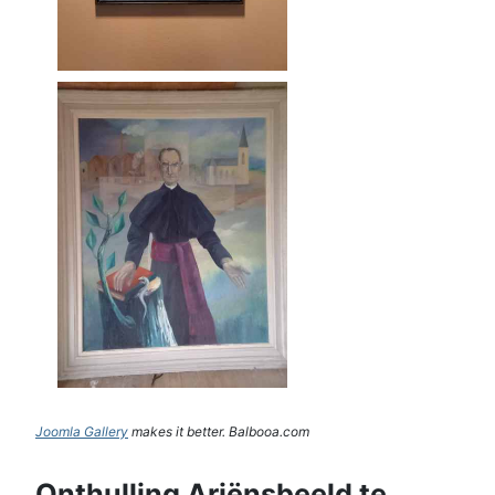
Joomla Gallery
makes it better. Balbooa.com
Onthulling Ariënsbeeld te