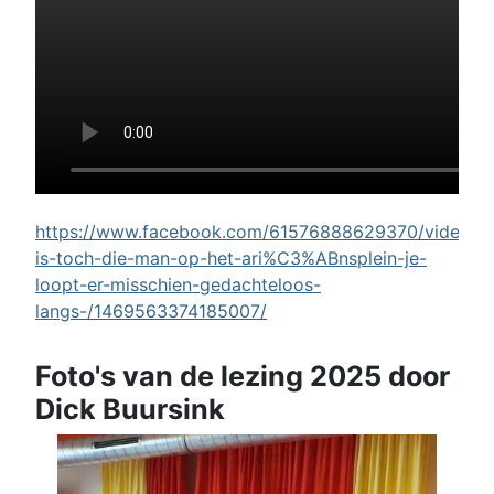
https://www.facebook.com/61576888629370/videos/w
is-toch-die-man-op-het-ari%C3%ABnsplein-je-
loopt-er-misschien-gedachteloos-
langs-/1469563374185007/
Foto's van de lezing 2025 door
Dick Buursink