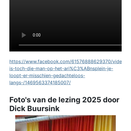
https://www.facebook.com/61576888629370/videos/w
is-toch-die-man-op-het-ari%C3%ABnsplein-je-
loopt-er-misschien-gedachteloos-
langs-/1469563374185007/
Foto's van de lezing 2025 door
Dick Buursink