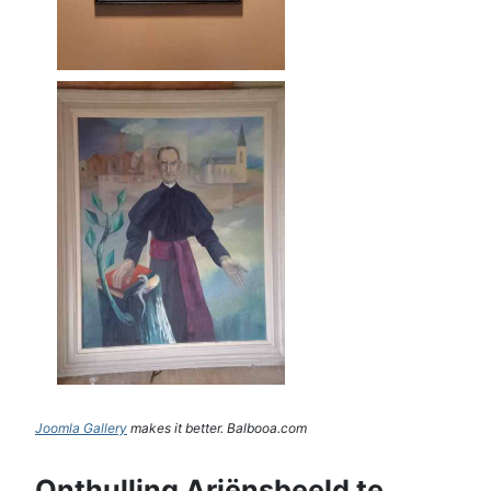
Joomla Gallery
makes it better. Balbooa.com
Onthulling Ariënsbeeld te