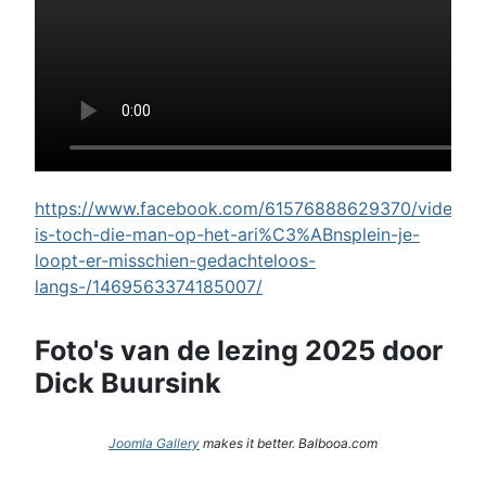
https://www.facebook.com/61576888629370/videos/w
is-toch-die-man-op-het-ari%C3%ABnsplein-je-
loopt-er-misschien-gedachteloos-
langs-/1469563374185007/
Foto's van de lezing 2025 door
Dick Buursink
Joomla Gallery
makes it better. Balbooa.com