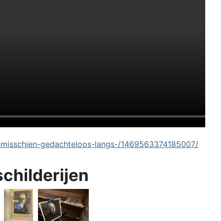
-misschien-gedachteloos-langs-/1469563374185007/
schilderijen