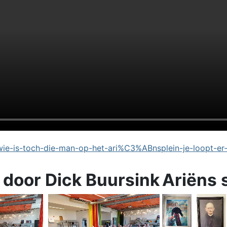
e-is-toch-die-man-op-het-ari%C3%ABnsplein-je-loopt-er
 door Dick Buursink
Ariëns 