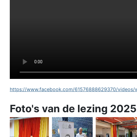
https://www.facebook.com/61576888629370/videos/wi
Foto's van de lezing 2025