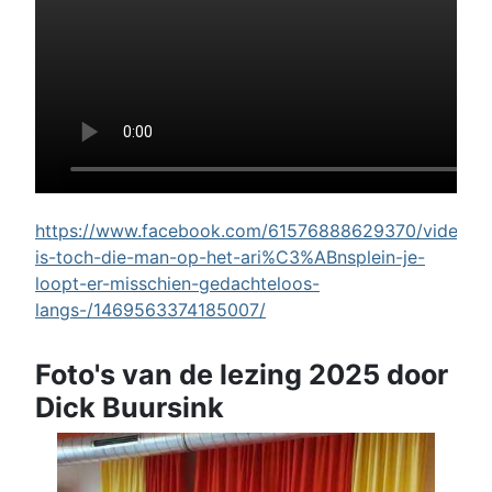
https://www.facebook.com/61576888629370/videos/w
is-toch-die-man-op-het-ari%C3%ABnsplein-je-
loopt-er-misschien-gedachteloos-
langs-/1469563374185007/
Foto's van de lezing 2025 door
Dick Buursink