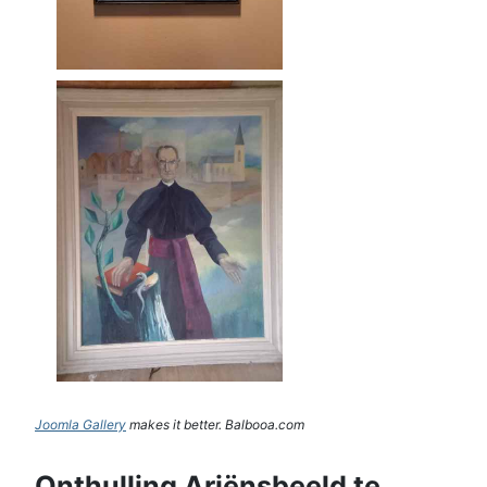
Joomla Gallery
makes it better. Balbooa.com
Onthulling Ariënsbeeld te