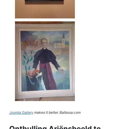
Joomla Gallery
makes it better. Balbooa.com
Onthulling Ariënsbeeld te