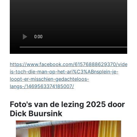
https://www.facebook.com/61576888629370/videos/w
is-toch-die-man-op-het-ari%C3%ABnsplein-je-
loopt-er-misschien-gedachteloos-
langs-/1469563374185007/
Foto's van de lezing 2025 door
Dick Buursink