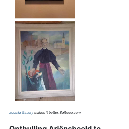
Joomla Gallery
makes it better. Balbooa.com
Onthulling Ariënsbeeld te