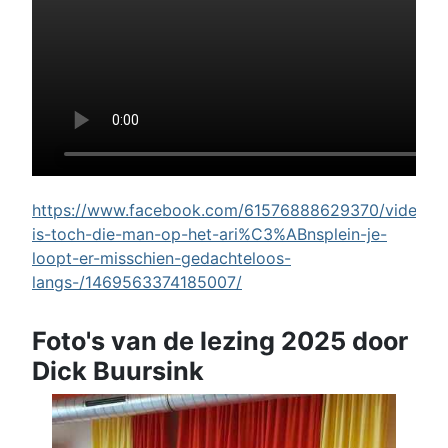
https://www.facebook.com/61576888629370/videos/w
is-toch-die-man-op-het-ari%C3%ABnsplein-je-
loopt-er-misschien-gedachteloos-
langs-/1469563374185007/
Foto's van de lezing 2025 door
Dick Buursink