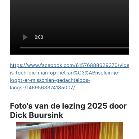
https://www.facebook.com/61576888629370/videos/w
is-toch-die-man-op-het-ari%C3%ABnsplein-je-
loopt-er-misschien-gedachteloos-
langs-/1469563374185007/
Foto's van de lezing 2025 door
Dick Buursink