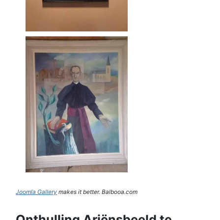
Joomla Gallery
makes it better. Balbooa.com
Onthulling Ariënsbeeld te