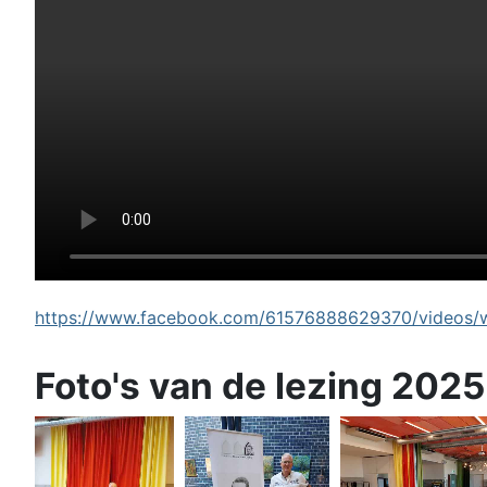
https://www.facebook.com/61576888629370/videos/wi
Foto's van de lezing 2025