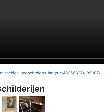
-misschien-gedachteloos-langs-/1469563374185007/
schilderijen