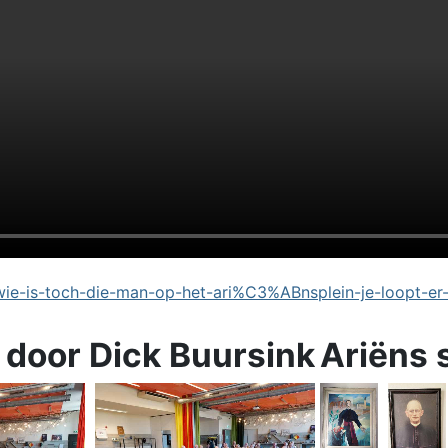
e-is-toch-die-man-op-het-ari%C3%ABnsplein-je-loopt-er
 door Dick Buursink
Ariëns 