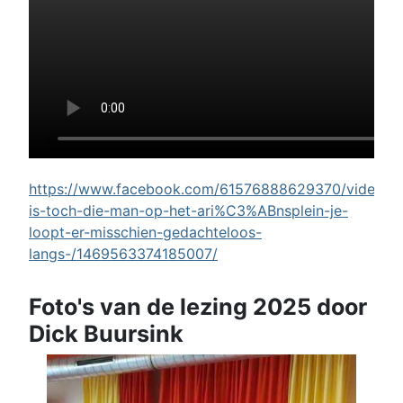
https://www.facebook.com/61576888629370/videos/w
is-toch-die-man-op-het-ari%C3%ABnsplein-je-
loopt-er-misschien-gedachteloos-
langs-/1469563374185007/
Foto's van de lezing 2025 door
Dick Buursink