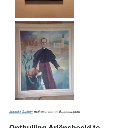
Joomla Gallery
makes it better. Balbooa.com
Onthulling Ariënsbeeld te