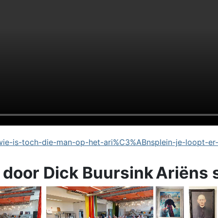
e-is-toch-die-man-op-het-ari%C3%ABnsplein-je-loopt-er
 door Dick Buursink
Ariëns 