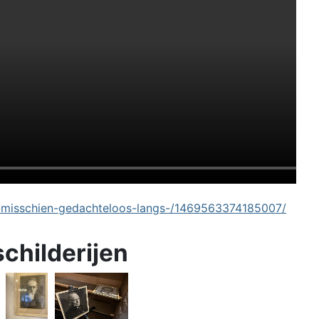
-misschien-gedachteloos-langs-/1469563374185007/
schilderijen