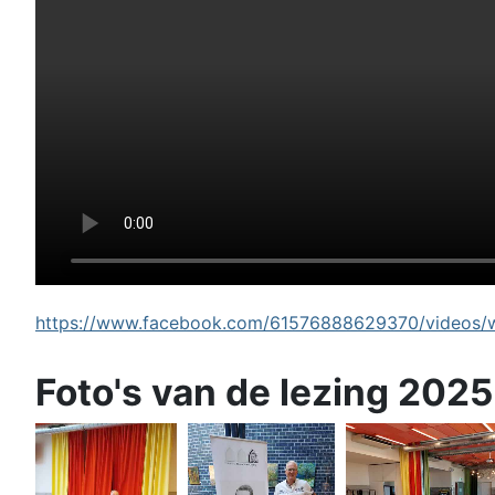
https://www.facebook.com/61576888629370/videos/wi
Foto's van de lezing 2025