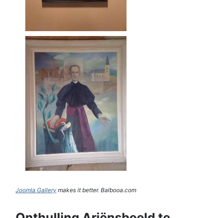
Joomla Gallery
makes it better. Balbooa.com
Onthulling Ariënsbeeld te