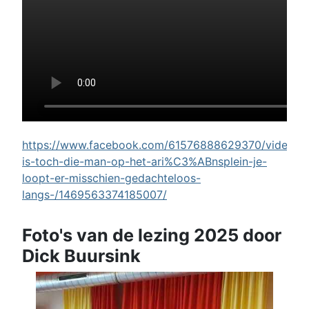
https://www.facebook.com/61576888629370/videos/w
is-toch-die-man-op-het-ari%C3%ABnsplein-je-
loopt-er-misschien-gedachteloos-
langs-/1469563374185007/
Foto's van de lezing 2025 door
Dick Buursink