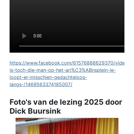
https://www.facebook.com/61576888629370/videos/w
is-toch-die-man-op-het-ari%C3%ABnsplein-je-
loopt-er-misschien-gedachteloos-
langs-/1469563374185007/
Foto's van de lezing 2025 door
Dick Buursink