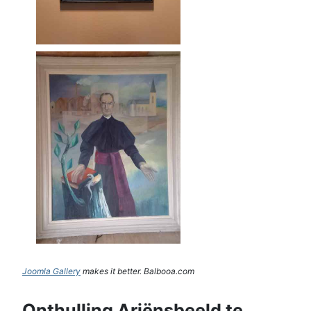
Joomla Gallery
makes it better. Balbooa.com
Onthulling Ariënsbeeld te