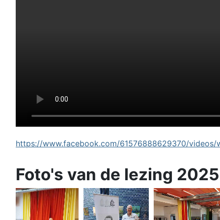
https://www.facebook.com/61576888629370/videos/wi
Foto's van de lezing 2025