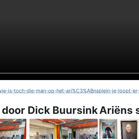
e-is-toch-die-man-op-het-ari%C3%ABnsplein-je-loopt-er
 door Dick Buursink
Ariëns 