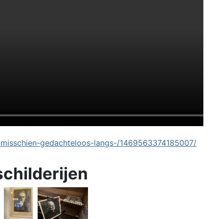
-misschien-gedachteloos-langs-/1469563374185007/
schilderijen