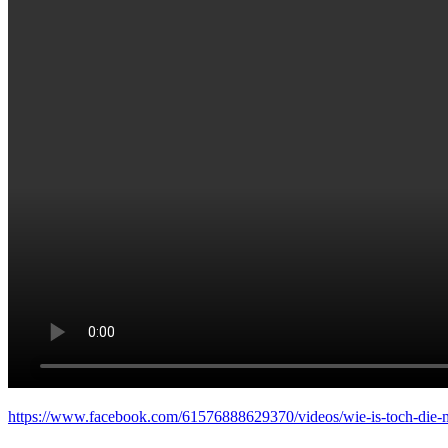
https://www.facebook.com/61576888629370/videos/wie-is-toch-die-