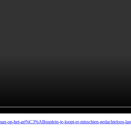
man-op-het-ari%C3%ABnsplein-je-loopt-er-misschien-gedachteloos-l