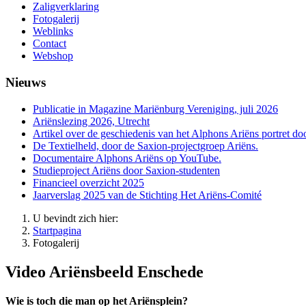
Zaligverklaring
Fotogalerij
Weblinks
Contact
Webshop
Nieuws
Publicatie in Magazine Mariënburg Vereniging, juli 2026
Ariënslezing 2026, Utrecht
Artikel over de geschiedenis van het Alphons Ariëns portret do
De Textielheld, door de Saxion-projectgroep Ariëns.
Documentaire Alphons Ariëns op YouTube.
Studieproject Ariëns door Saxion-studenten
Financieel overzicht 2025
Jaarverslag 2025 van de Stichting Het Ariëns-Comité
U bevindt zich hier:
Startpagina
Fotogalerij
Video Ariënsbeeld Enschede
Wie is toch die man op het Ariënsplein?