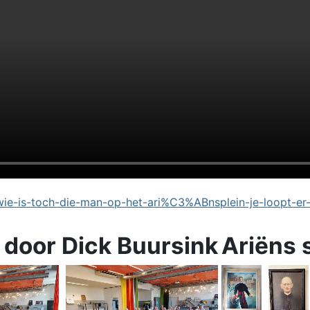
e-is-toch-die-man-op-het-ari%C3%ABnsplein-je-loopt-er
 door Dick Buursink
Ariëns 