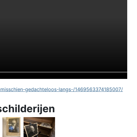
-misschien-gedachteloos-langs-/1469563374185007/
schilderijen