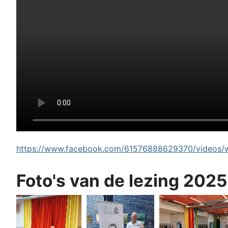
https://www.facebook.com/61576888629370/videos/wi
Foto's van de lezing 2025