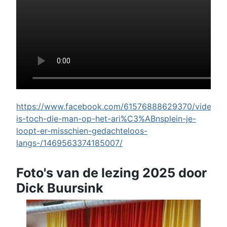
https://www.facebook.com/61576888629370/videos/w
is-toch-die-man-op-het-ari%C3%ABnsplein-je-
loopt-er-misschien-gedachteloos-
langs-/1469563374185007/
Foto's van de lezing 2025 door
Dick Buursink