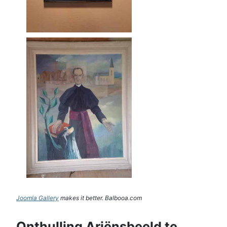
Joomla Gallery
makes it better. Balbooa.com
Onthulling Ariënsbeeld te