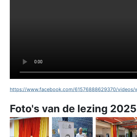
https://www.facebook.com/61576888629370/videos/wi
Foto's van de lezing 2025