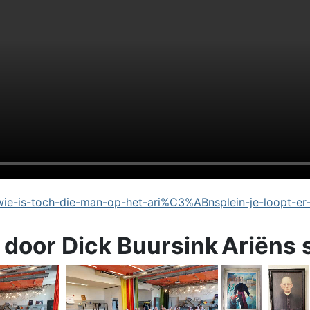
e-is-toch-die-man-op-het-ari%C3%ABnsplein-je-loopt-er
 door Dick Buursink
Ariëns 