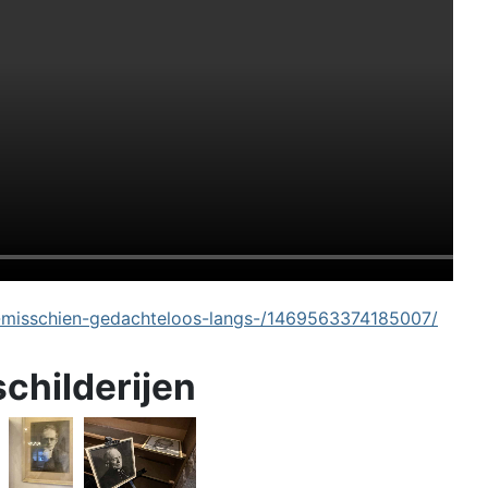
-misschien-gedachteloos-langs-/1469563374185007/
schilderijen