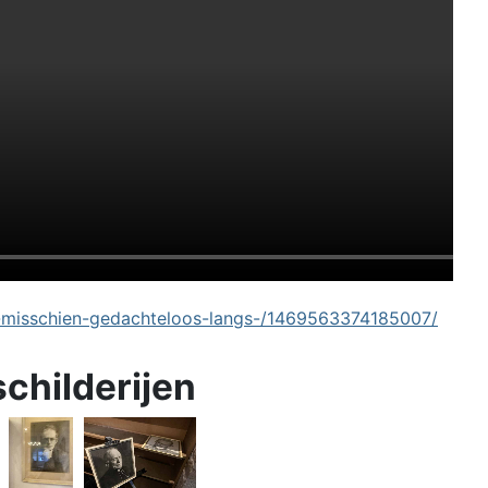
-misschien-gedachteloos-langs-/1469563374185007/
schilderijen