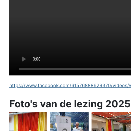
https://www.facebook.com/61576888629370/videos/wi
Foto's van de lezing 2025