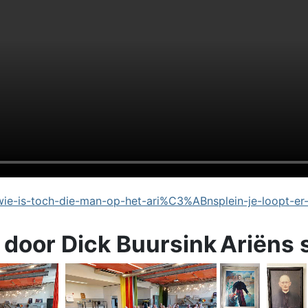
e-is-toch-die-man-op-het-ari%C3%ABnsplein-je-loopt-er
 door Dick Buursink
Ariëns 