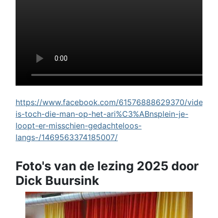
https://www.facebook.com/61576888629370/videos/w
is-toch-die-man-op-het-ari%C3%ABnsplein-je-
loopt-er-misschien-gedachteloos-
langs-/1469563374185007/
Foto's van de lezing 2025 door
Dick Buursink