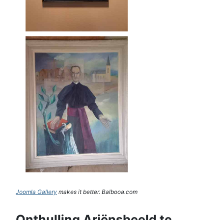
Joomla Gallery
makes it better. Balbooa.com
Onthulling Ariënsbeeld te