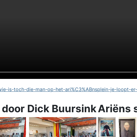
e-is-toch-die-man-op-het-ari%C3%ABnsplein-je-loopt-er
 door Dick Buursink
Ariëns 