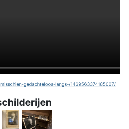
-misschien-gedachteloos-langs-/1469563374185007/
schilderijen