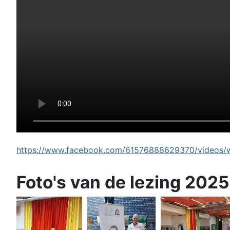
https://www.facebook.com/61576888629370/videos/wi
Foto's van de lezing 2025