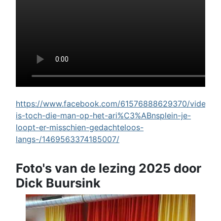
https://www.facebook.com/61576888629370/videos/w
is-toch-die-man-op-het-ari%C3%ABnsplein-je-
loopt-er-misschien-gedachteloos-
langs-/1469563374185007/
Foto's van de lezing 2025 door
Dick Buursink