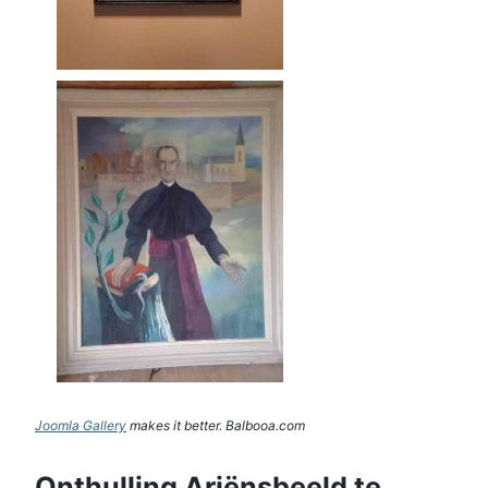
Joomla Gallery
makes it better. Balbooa.com
Onthulling Ariënsbeeld te