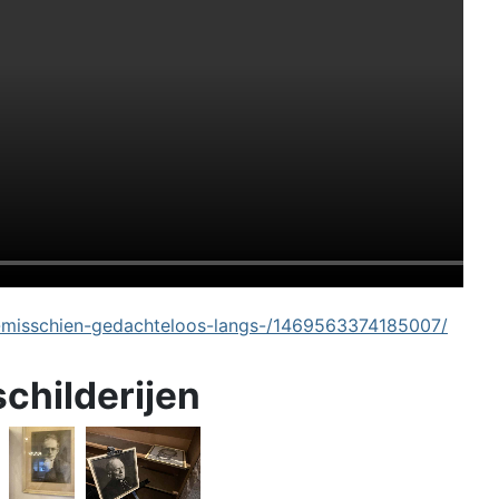
-misschien-gedachteloos-langs-/1469563374185007/
schilderijen