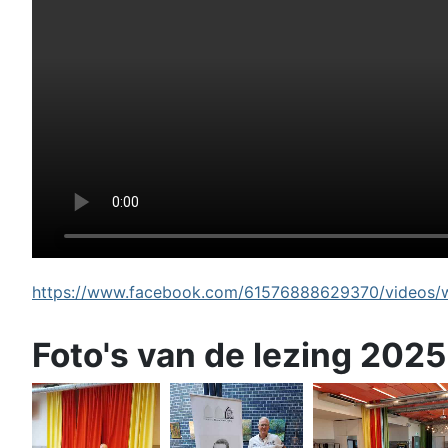
https://www.facebook.com/61576888629370/videos/wi
Foto's van de lezing 2025