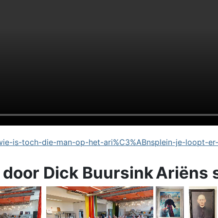
e-is-toch-die-man-op-het-ari%C3%ABnsplein-je-loopt-er
 door Dick Buursink
Ariëns 