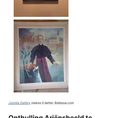
Joomla Gallery
makes it better. Balbooa.com
Onthulling Ariënsbeeld te