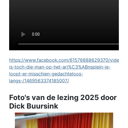
https://www.facebook.com/61576888629370/videos/w
is-toch-die-man-op-het-ari%C3%ABnsplein-je-
loopt-er-misschien-gedachteloos-
langs-/1469563374185007/
Foto's van de lezing 2025 door
Dick Buursink