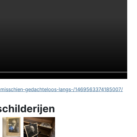
-misschien-gedachteloos-langs-/1469563374185007/
schilderijen