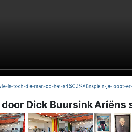
e-is-toch-die-man-op-het-ari%C3%ABnsplein-je-loopt-er
 door Dick Buursink
Ariëns 