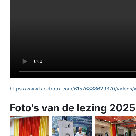
https://www.facebook.com/61576888629370/videos/wi
Foto's van de lezing 2025